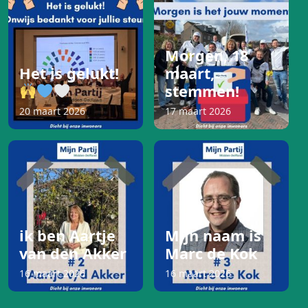
Morgen, 18
Het is gelukt!
maart,
stemmen!
20 maart 2026
17 maart 2026
ik ben Aartje
Mijn naam is
van den Akker
Marc de Kok
16 maart 2026
16 maart 2026