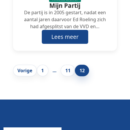
Mijn Partij
De partij is in 2005 gestart, nadat een
aantal jaren daarvoor Ed Roeling zich
had afgesplitst van de VVD en…
Lees meer
Paginering
Vorige
1
…
11
12