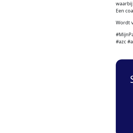
waarbij
Een coa
Wordt v
#MijnPa
#azc #