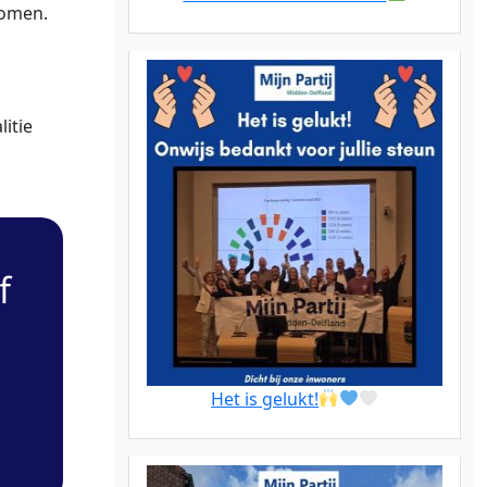
komen.
itie
f
Het is gelukt!