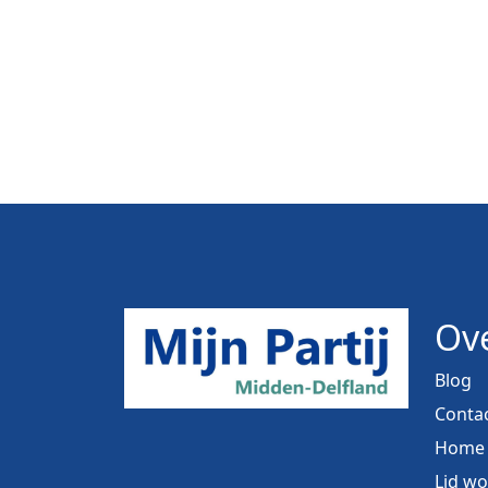
Ove
Blog
Conta
Home
Lid w