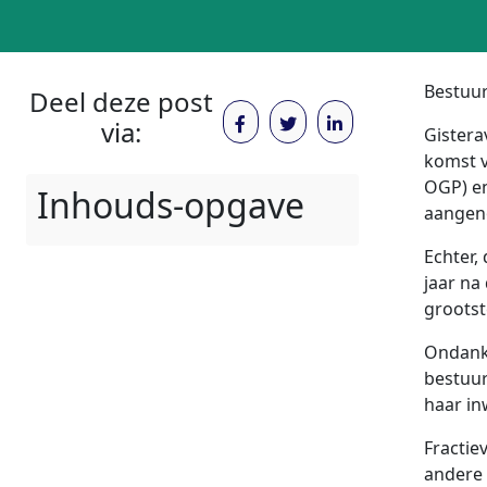
Bestuur
Deel deze post
via:
Gistera
komst v
OGP) en
Inhouds-opgave
aangen
Echter, 
jaar na
grootst
Ondanks
bestuur
haar in
Fractie
andere 