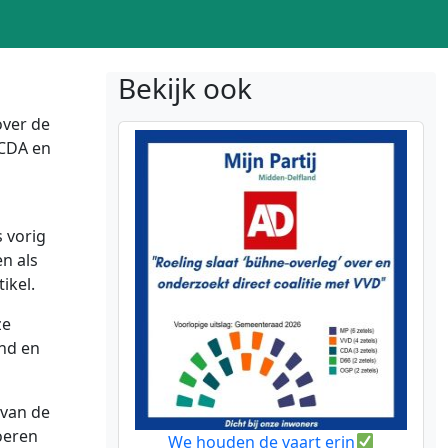
Bekijk ook
over de
 CDA en
s vorig
n als
ikel.
ze
and en
 van de
oeren
We houden de vaart erin