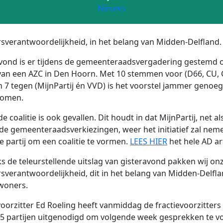
Nieuws
sverantwoordelijkheid, in het belang van Midden-Delfland.
vond is er tijdens de gemeenteraadsvergadering gestemd 
an een AZC in Den Hoorn. Met 10 stemmen voor (D66, CU,
 7 tegen (MijnPartij én VVD) is het voorstel jammer genoeg
omen.
de coalitie is ook gevallen. Dit houdt in dat MijnPartij, net al
 de gemeenteraadsverkiezingen, weer het initiatief zal neme
e partij om een coalitie te vormen.
LEES HIER
het hele AD art
 de teleurstellende uitslag van gisteravond pakken wij on
sverantwoordelijkheid, dit in het belang van Midden-Delfl
woners.
voorzitter Ed Roeling heeft vanmiddag de fractievoorzitters
5 partijen uitgenodigd om volgende week gesprekken te v