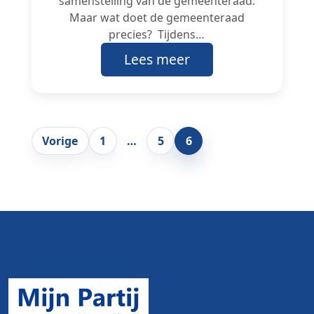
samenstelling van de gemeenteraad.
Maar wat doet de gemeenteraad
precies? Tijdens…
Lees meer
Paginering
Vorige
1
…
5
6