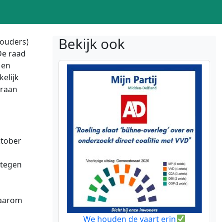
Bekijk ook
houders)
De raad
 en
elijk
eraan
ktober
 tegen
waarom
We houden de vaart erin