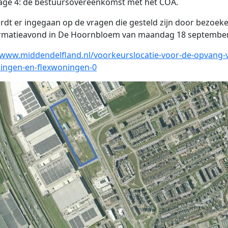
lage 4: de bestuursovereenkomst met het COA.
dt er ingegaan op de vragen die gesteld zijn door bezoeke
ormatieavond in De Hoornbloem van maandag 18 september
/www.middendelfland.nl/voorkeurslocatie-voor-de-opvang-
lingen-en-flexwoningen-0