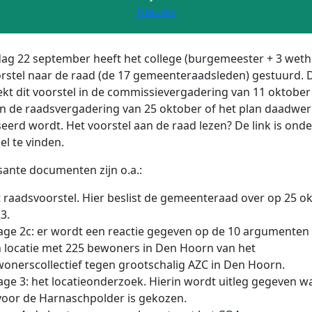
Nieuws
dag 22 september heeft het college (burgemeester + 3 wet
rstel naar de raad (de 17 gemeenteraadsleden) gestuurd. 
kt dit voorstel in de commissievergadering van 11 oktober
 in de raadsvergadering van 25 oktober of het plan daadwerk
seerd wordt. Het voorstel aan de raad lezen? De link is ond
kel te vinden.
sante documenten zijn o.a.:
 raadsvoorstel. Hier beslist de gemeenteraad over op 25 o
3.
lage 2c: er wordt een reactie gegeven op de 10 argumenten
 locatie met 225 bewoners in Den Hoorn van het
onerscollectief tegen grootschalig AZC in Den Hoorn.
lage 3: het locatieonderzoek. Hierin wordt uitleg gegeven 
voor de Harnaschpolder is gekozen.