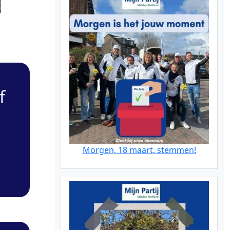
c
f
Morgen, 18 maart, stemmen!