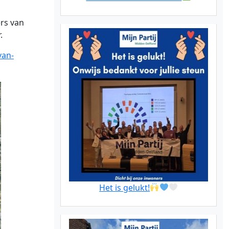
rs van
.
van-
Het is gelukt!