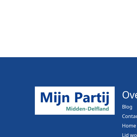
Ove
Blog
Conta
Home
Lid w