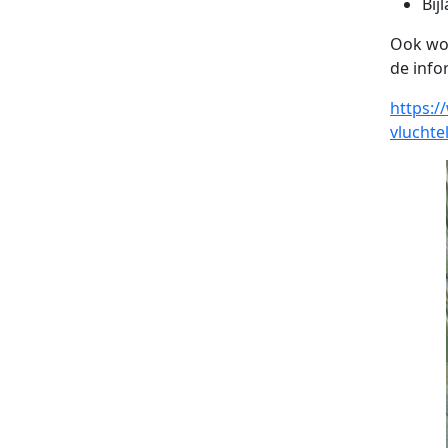
Bij
Ook wor
de inf
https:/
vluchte