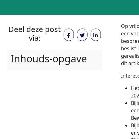
Op vrij
Deel deze post
een voo
via:
bespree
beslist
Inhouds-opgave
gereali
dit arti
Interes
Het
202
Bij
een
Bew
Bij
er 