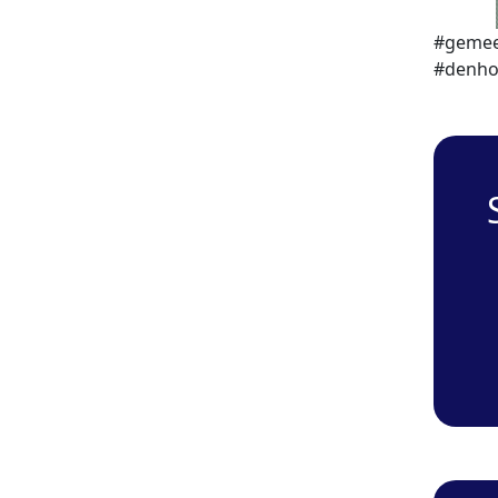
#gemee
#denho