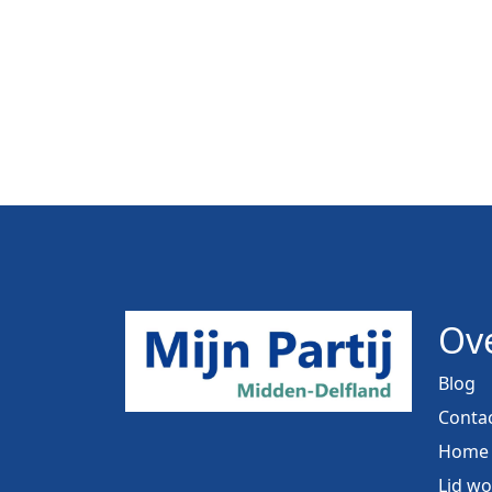
Ove
Blog
Conta
Home
Lid w