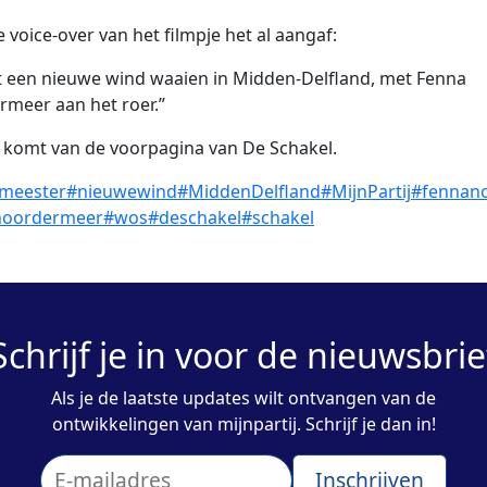
e voice-over van het filmpje het al aangaf:
t een nieuwe wind waaien in Midden-Delfland, met Fenna
meer aan het roer.”
 komt van de voorpagina van De Schakel.
meester
#nieuwewind
#MiddenDelfland
#MijnPartij
#fennan
noordermeer
#wos
#deschakel
#schakel
Schrijf je in voor de nieuwsbrie
Als je de laatste updates wilt ontvangen van de
ontwikkelingen van mijnpartij. Schrijf je dan in!