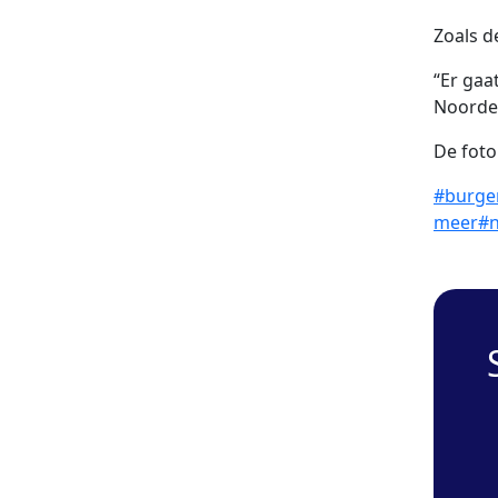
Zoals d
“Er gaa
Noorder
De foto
#burge
meer
#