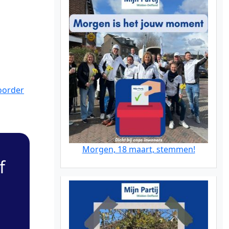
oorder
Morgen, 18 maart, stemmen!
f