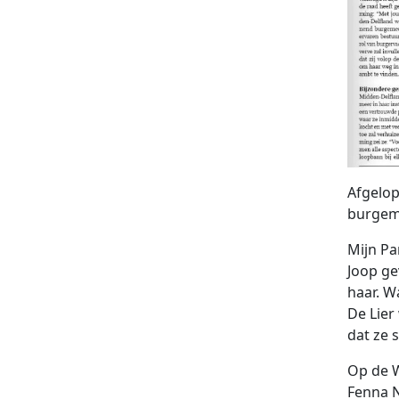
Afgelop
burgeme
Mijn Pa
Joop g
haar. W
De Lie
dat ze
Op de W
Fenna 