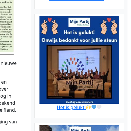
 nieuwe
k en
over
nog in
bekend
Het is gelukt!
lfland.
ging van