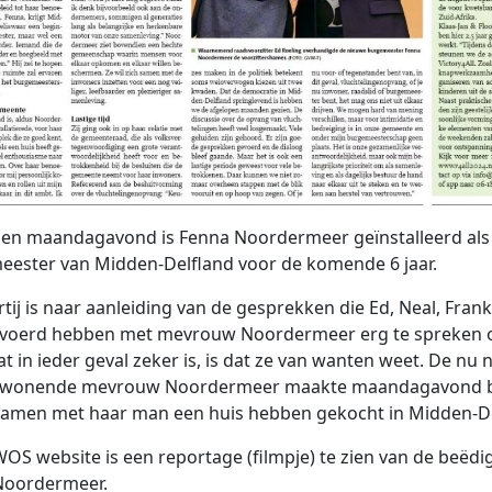
en maandagavond is Fenna Noordermeer geïnstalleerd als
ester van Midden-Delfland voor de komende 6 jaar.
rtij is naar aanleiding van de gesprekken die Ed, Neal, Fran
evoerd hebben met mevrouw Noordermeer erg te spreken 
at in ieder geval zeker is, is dat ze van wanten weet. De nu 
r wonende mevrouw Noordermeer maakte maandagavond 
 samen met haar man een huis hebben
gekocht in Midden-De
OS website is een reportage (filmpje) te zien van de beëdi
Noordermeer.