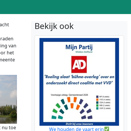
Bekijk ook
acht
eraden
ling van
or het
emeente
t nu toe
We houden de vaart erin