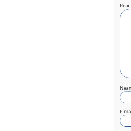
Reac
Naa
E-ma