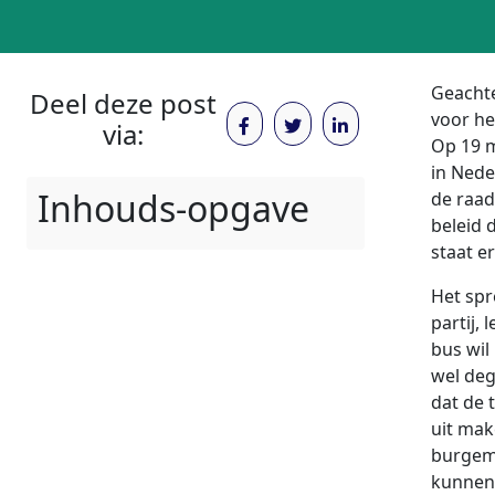
Geachte
Deel deze post
voor he
via:
Op 19 m
in Nede
Inhouds-opgave
de raad
beleid 
staat er
Het spr
partij, 
bus wil
wel dege
dat de t
uit mak
burgeme
kunnen 