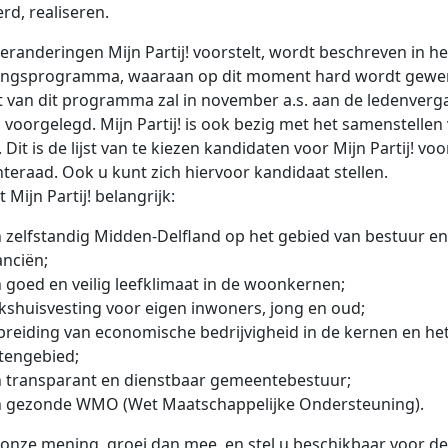
erd, realiseren.
eranderingen Mijn Partij! voorstelt, wordt beschreven in he
zingsprogramma, waaraan op dit moment hard wordt gewer
 van dit programma zal in november a.s. aan de ledenverg
voorgelegd. Mijn Partij! is ook bezig met het samenstellen
t. Dit is de lijst van te kiezen kandidaten voor Mijn Partij! vo
eraad. Ook u kunt zich hiervoor kandidaat stellen.
t Mijn Partij! belangrijk:
 zelfstandig Midden-Delfland op het gebied van bestuur en
anciën;
 goed en veilig leefklimaat in de woonkernen;
kshuisvesting voor eigen inwoners, jong en oud;
breiding van economische bedrijvigheid in de kernen en he
tengebied;
 transparant en dienstbaar gemeentebestuur;
 gezonde WMO (Wet Maatschappelijke Ondersteuning).
 onze mening, groei dan mee, en stel u beschikbaar voor de