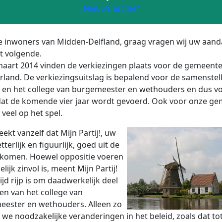
Nieuws archief
 inwoners van Midden-Delfland, graag vragen wij uw aand
t volgende.
aart 2014 vinden de verkiezingen plaats voor de gemeent
rland. De verkiezingsuitslag is bepalend voor de samenstel
 en het college van burgemeester en wethouders en dus vo
dat de komende vier jaar wordt gevoerd. Ook voor onze g
 veel op het spel.
eekt vanzelf dat Mijn Partij!, uw
letterlijk en figuurlijk, goed uit de
 komen. Hoewel oppositie voeren
lijk zinvol is, meent Mijn Partij!
ijd rijp is om daadwerkelijk deel
en van het college van
ester en wethouders. Alleen zo
we noodzakelijke veranderingen in het beleid, zoals dat to