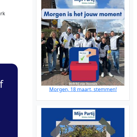
irk
f
Morgen, 18 maart, stemmen!