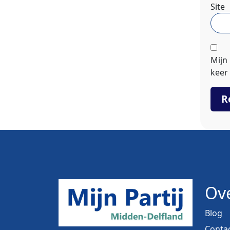
Site
Mijn
keer 
Ove
Blog
Conta