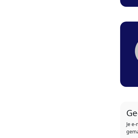
Ge
Je e
gema