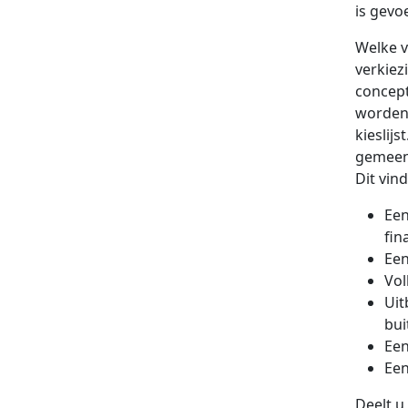
is gevo
Welke v
verkie
concept
worden 
kieslijs
gemeent
Dit vind
Een
fin
Een
Vol
Uit
bui
Een
Een
Deelt u