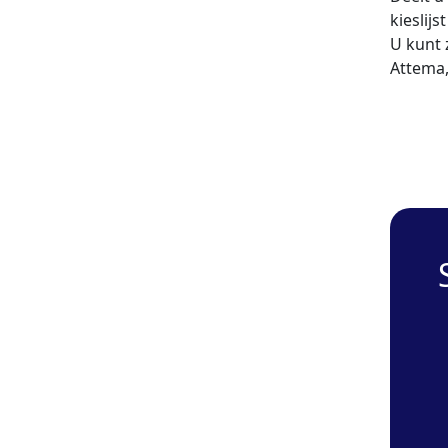
kieslijs
U kunt 
Attema,