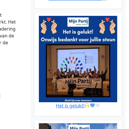
t
kt. Het
adering
 van de
or de
t
Het is gelukt!