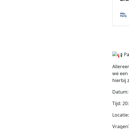
Pa
Alleree
we een 
hierbij z
Datum:
Tijd: 20
Locatie
Vragen?