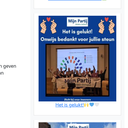
an geven
an
Het is gelukt!