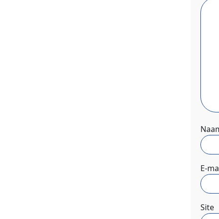
Naa
E-ma
Site