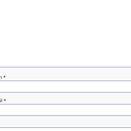
m
*
il
*