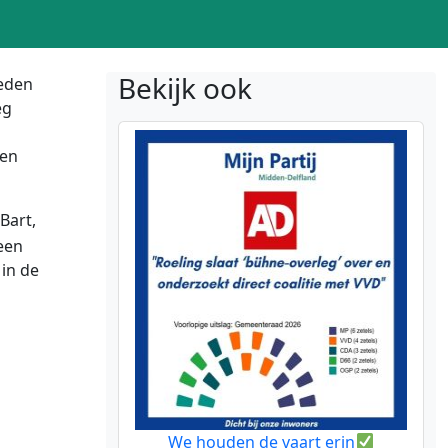
Bekijk ook
leden
eg
een
Bart,
een
in de
We houden de vaart erin