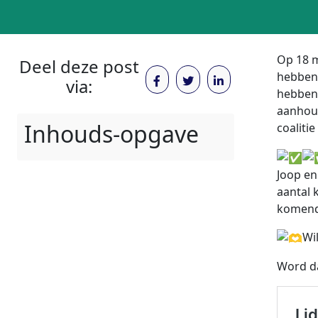
Op 18 m
Deel deze post
hebben 
via:
hebben 
aanhoud
Inhouds-opgave
coaliti
Joop en
aantal 
komend
Wil
Word da