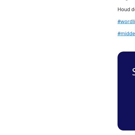
Houd de
#wordl
#midde