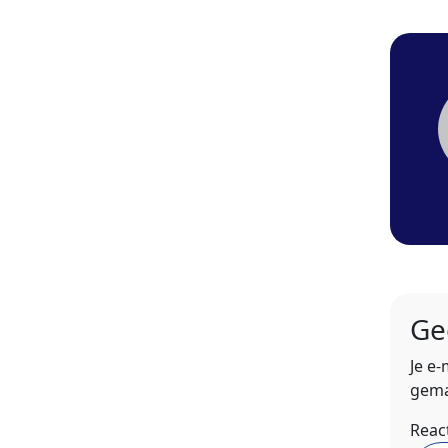
Ge
Je e
gema
Reac