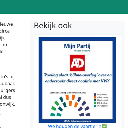
Bekijk ook
nieuwe
circa
ijk
ente
de
o’s bij
udbaar.
 burgers
l dus
onwijk.
t
We houden de vaart erin