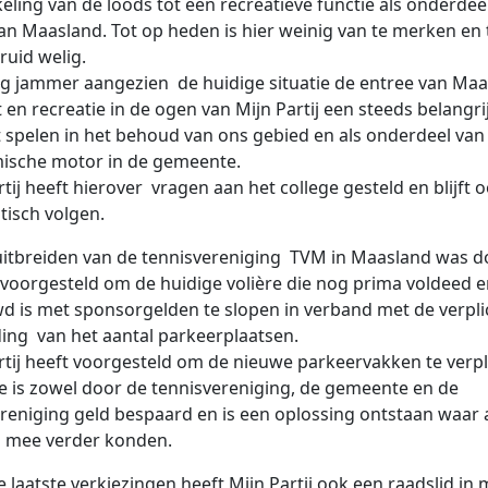
eling van de loods tot een recreatieve functie als onderdee
an Maasland. Tot op heden is hier weinig van te merken en t
ruid welig.
erg jammer aangezien de huidige situatie de entree van Ma
t en recreatie in de ogen van Mijn Partij een steeds belangri
t spelen in het behoud van ons gebied en als onderdeel van
ische motor in de gemeente.
rtij heeft hierover vragen aan het college gesteld en blijft 
itisch volgen.
 uitbreiden van de tennisvereniging TVM in Maasland was d
 voorgesteld om de huidige volière die nog prima voldeed 
 is met sponsorgelden te slopen in verband met de verpli
ding van het aantal parkeerplaatsen.
rtij heeft voorgesteld om de nieuwe parkeervakken te verp
 is zowel door de tennisvereniging, de gemeente en de
reniging geld bespaard en is een oplossing ontstaan waar a
n mee verder konden.
e laatste verkiezingen heeft Mijn Partij ook een raadslid in 