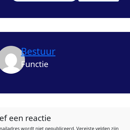
Bestuur
Functie
ef een reactie
-mailadres wordt niet gepubliceerd.
Vereiste velden zijn