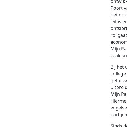
ontwikk
Poort v
het onk
Dit is 
ontsier
rol gaa
econom
Mijn Pa
zaak kr
Bij het
college
gebouwd
uitbrei
Mijn Pa
Hiermee
vogelve
partije
Sinds d