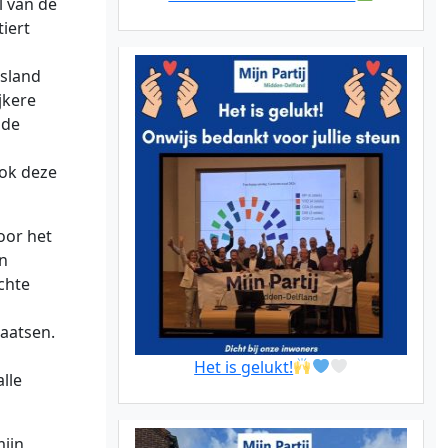
l van de
iert
asland
jkere
 de
ook deze
oor het
en
chte
laatsen.
Het is gelukt!
lle
mijn