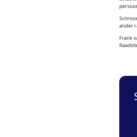
persoon
Schroom
ander r
Frank va
Raadsli