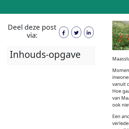
Deel deze post
via:
Inhouds-opgave
Maassl
Momente
inwoner
vanuit 
Hoe gaa
van Maa
ook nie
Een and
verlede