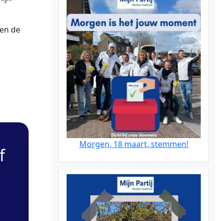
 en de
Morgen, 18 maart, stemmen!
f