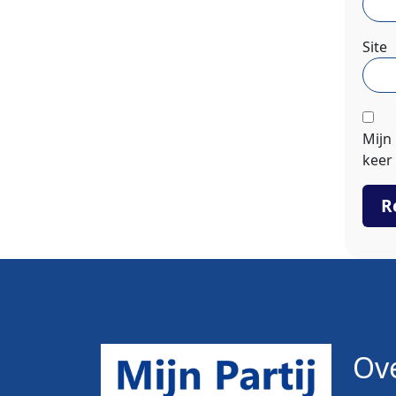
Site
Mijn
keer 
Ove