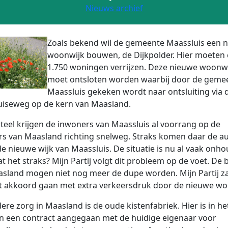
Nieuws archief
Zoals bekend wil de gemeente Maassluis een 
woonwijk bouwen, de Dijkpolder. Hier moeten 
1.750 woningen verrijzen. Deze nieuwe woonw
moet ontsloten worden waarbij door de geme
Maassluis gekeken wordt naar ontsluiting via 
uiseweg op de kern van Maasland.
el krijgen de inwoners van Maassluis al voorrang op de
s van Maasland richting snelweg. Straks komen daar de aut
de nieuwe wijk van Maassluis. De situatie is nu al vaak onho
t het straks? Mijn Partij volgt dit probleem op de voet. De
sland mogen niet nog meer de dupe worden. Mijn Partij za
t akkoord gaan met extra verkeersdruk door de nieuwe wo
ere zorg in Maasland is de oude kistenfabriek. Hier is in he
n een contract aangegaan met de huidige eigenaar voor