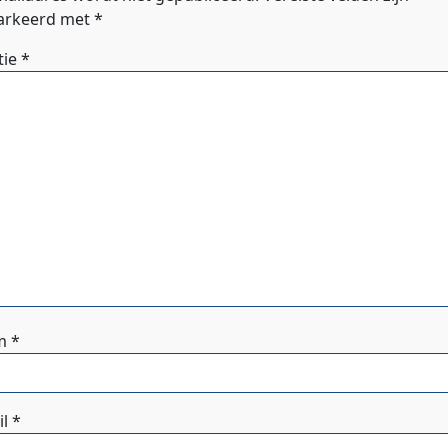
rkeerd met
*
tie
*
m
*
il
*