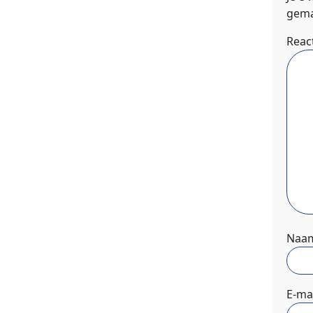
gema
Reac
Naa
E-ma