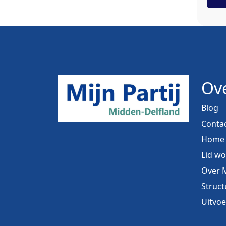
Ove
Blog
Conta
Home
Lid w
Over M
Struct
Uitvo