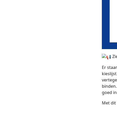
Zi
Er staa
kieslij
vertege
binden.
goed in
Met dit