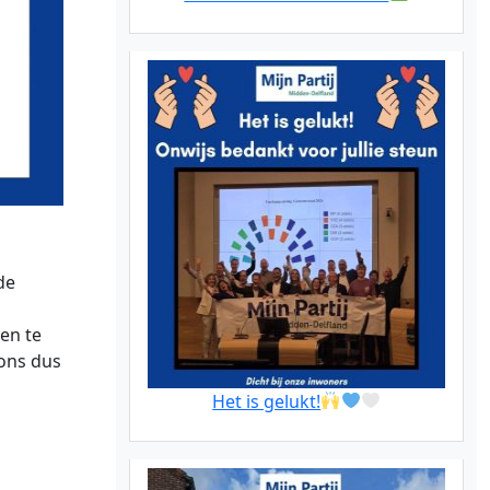
de
en te
 ons dus
Het is gelukt!