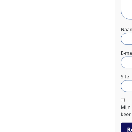
Naa
E-ma
Site
Mijn
keer 