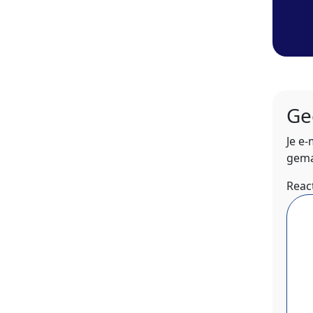
Ge
Je e
gema
Reac