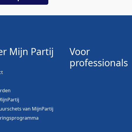
r Mijn Partij
Voor
professionals
ct
orden
ijnPartij
uurschets van MijnPartij
eringsprogramma