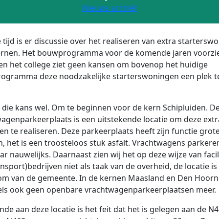
Nieuws archief
e tijd is er discussie over het realiseren van extra starters
ernen. Het bouwprogramma voor de komende jaren voorzie
, en het college ziet geen kansen om bovenop het huidige
ogramma deze noodzakelijke starterswoningen een plek t
n die kans wel. Om te beginnen voor de kern Schipluiden. D
agenparkeerplaats is een uitstekende locatie om deze extr
n te realiseren. Deze parkeerplaats heeft zijn functie grot
n, het is een troosteloos stuk asfalt. Vrachtwagens parkere
r nauwelijks. Daarnaast zien wij het op deze wijze van facil
nsport)bedrijven niet als taak van de overheid, de locatie is 
m van de gemeente. In de kernen Maasland en Den Hoorn 
els ook geen openbare vrachtwagenparkeerplaatsen meer.
nde aan deze locatie is het feit dat het is gelegen aan de N4