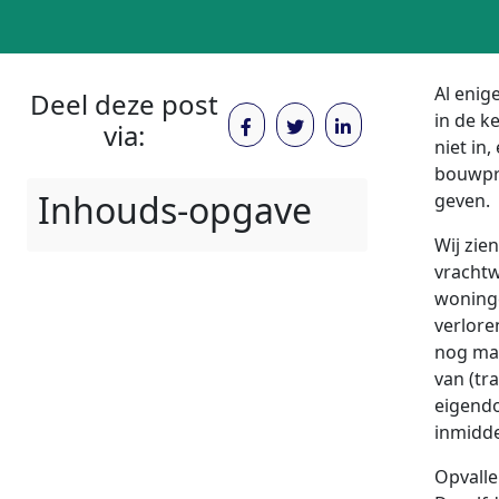
Al enig
Deel deze post
in de k
via:
niet in
bouwpr
Inhouds-opgave
geven.
Wij zie
vrachtw
woninge
verlore
nog maa
van (tra
eigendo
inmidd
Opvalle