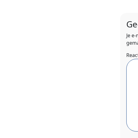
Ge
Je e
gema
Reac