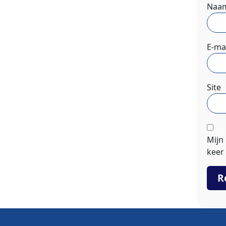
Naa
E-ma
Site
Mijn
keer 