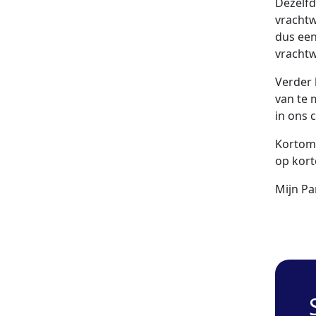
Dezelfd
vracht
dus een
vracht
Verder 
van te 
in ons 
Kortom,
op kort
Mijn Par