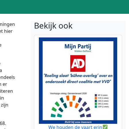
Bekijk ook
woningen
t hier
e
e
a
endeels
n er
iteren
in
zijn
68.
We houden de vaart erin