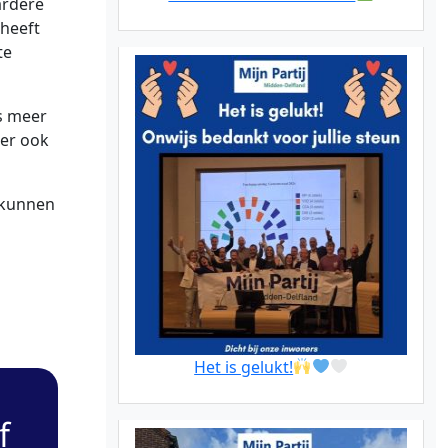
ardere
heeft
te
s meer
 er ook
 kunnen
Het is gelukt!
f